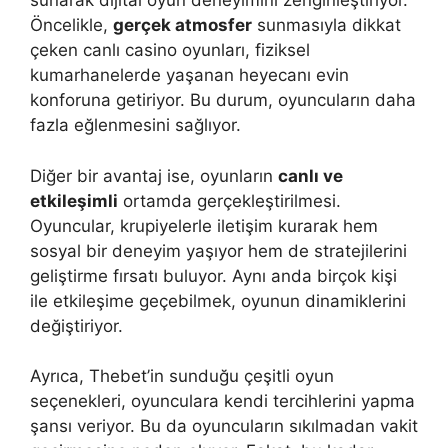
sunarak dijital oyun deneyimini zenginleştiriyor.
Öncelikle,
gerçek atmosfer
sunmasıyla dikkat
çeken canlı casino oyunları, fiziksel
kumarhanelerde yaşanan heyecanı evin
konforuna getiriyor. Bu durum, oyuncuların daha
fazla eğlenmesini sağlıyor.
Diğer bir avantaj ise, oyunların
canlı ve
etkileşimli
ortamda gerçekleştirilmesi.
Oyuncular, krupiyelerle iletişim kurarak hem
sosyal bir deneyim yaşıyor hem de stratejilerini
geliştirme fırsatı buluyor. Aynı anda birçok kişi
ile etkileşime geçebilmek, oyunun dinamiklerini
değiştiriyor.
Ayrıca, Thebet’in sunduğu çeşitli oyun
seçenekleri, oyunculara kendi tercihlerini yapma
şansı veriyor. Bu da oyuncuların sıkılmadan vakit