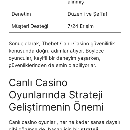
alınmış
Denetim
Düzenli ve Şeffaf
Müşteri Desteği
7/24 Erişim
Sonuç olarak, Thebet Canlı Casino güvenilirlik
konusunda doğru adımlar atıyor. Böylece
oyuncular, keyifli bir deneyim yaşarken,
güvenliklerinden de emin olabiliyorlar.
Canlı Casino
Oyunlarında Strateji
Geliştirmenin Önemi
Canlı casino oyunları, her ne kadar şansa dayalı
gibi görünse de, başarı için bir
strateji