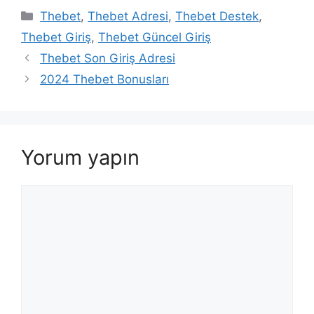
Kategoriler
Thebet
,
Thebet Adresi
,
Thebet Destek
,
Thebet Giriş
,
Thebet Güncel Giriş
Thebet Son Giriş Adresi
2024 Thebet Bonusları
Yorum yapın
Yorum