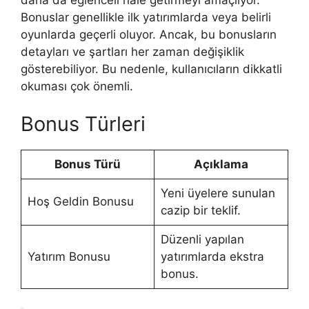
Bonuslar genellikle ilk yatırımlarda veya belirli
oyunlarda geçerli oluyor. Ancak, bu bonusların
detayları ve şartları her zaman değişiklik
gösterebiliyor. Bu nedenle, kullanıcıların dikkatli
okuması çok önemli.
Bonus Türleri
Bonus Türü
Açıklama
Yeni üyelere sunulan
Hoş Geldin Bonusu
cazip bir teklif.
Düzenli yapılan
Yatırım Bonusu
yatırımlarda ekstra
bonus.