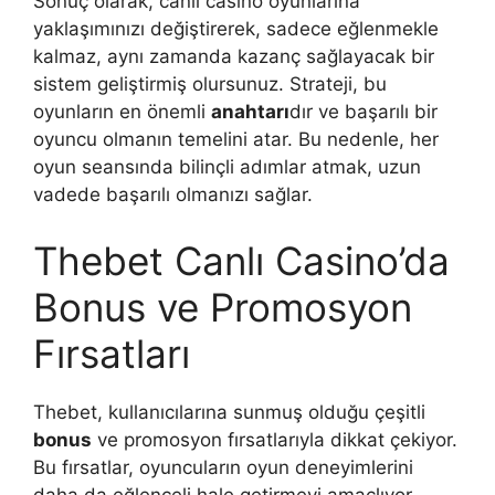
Sonuç olarak, canlı casino oyunlarına
yaklaşımınızı değiştirerek, sadece eğlenmekle
kalmaz, aynı zamanda kazanç sağlayacak bir
sistem geliştirmiş olursunuz. Strateji, bu
oyunların en önemli
anahtarı
dır ve başarılı bir
oyuncu olmanın temelini atar. Bu nedenle, her
oyun seansında bilinçli adımlar atmak, uzun
vadede başarılı olmanızı sağlar.
Thebet Canlı Casino’da
Bonus ve Promosyon
Fırsatları
Thebet, kullanıcılarına sunmuş olduğu çeşitli
bonus
ve promosyon fırsatlarıyla dikkat çekiyor.
Bu fırsatlar, oyuncuların oyun deneyimlerini
daha da eğlenceli hale getirmeyi amaçlıyor.