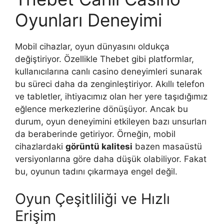
Oyunları Deneyimi
Mobil cihazlar, oyun dünyasını oldukça
değiştiriyor. Özellikle Thebet gibi platformlar,
kullanıcılarına canlı casino deneyimleri sunarak
bu süreci daha da zenginleştiriyor. Akıllı telefon
ve tabletler, ihtiyacımız olan her yere taşıdığımız
eğlence merkezlerine dönüşüyor. Ancak bu
durum, oyun deneyimini etkileyen bazı unsurları
da beraberinde getiriyor. Örneğin, mobil
cihazlardaki
görüntü kalitesi
bazen masaüstü
versiyonlarına göre daha düşük olabiliyor. Fakat
bu, oyunun tadını çıkarmaya engel değil.
Oyun Çeşitliliği ve Hızlı
Erişim