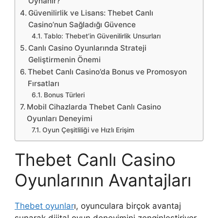
Oynanır?
Güvenilirlik ve Lisans: Thebet Canlı
Casino’nun Sağladığı Güvence
Tablo: Thebet’in Güvenilirlik Unsurları
Canlı Casino Oyunlarında Strateji
Geliştirmenin Önemi
Thebet Canlı Casino’da Bonus ve Promosyon
Fırsatları
Bonus Türleri
Mobil Cihazlarda Thebet Canlı Casino
Oyunları Deneyimi
Oyun Çeşitliliği ve Hızlı Erişim
Thebet Canlı Casino
Oyunlarının Avantajları
Thebet oyunlar
ı, oyunculara birçok avantaj