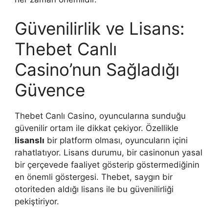
Güvenilirlik ve Lisans:
Thebet Canlı
Casino’nun Sağladığı
Güvence
Thebet Canlı Casino, oyuncularına sunduğu
güvenilir ortam ile dikkat çekiyor. Özellikle
lisanslı
bir platform olması, oyuncuların içini
rahatlatıyor. Lisans durumu, bir casinonun yasal
bir çerçevede faaliyet gösterip göstermediğinin
en önemli göstergesi. Thebet, saygın bir
otoriteden aldığı lisans ile bu güvenilirliği
pekiştiriyor.